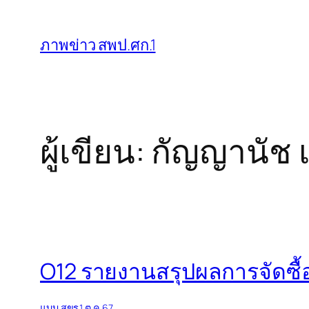
ข้าม
ไป
ภาพข่าว สพป.ศก.1
ยัง
เนื้อหา
ผู้เขียน:
กัญญานัช
O12 รายงานสรุปผลการจัดซื้
แบบ สขร.1 ต.ค.67