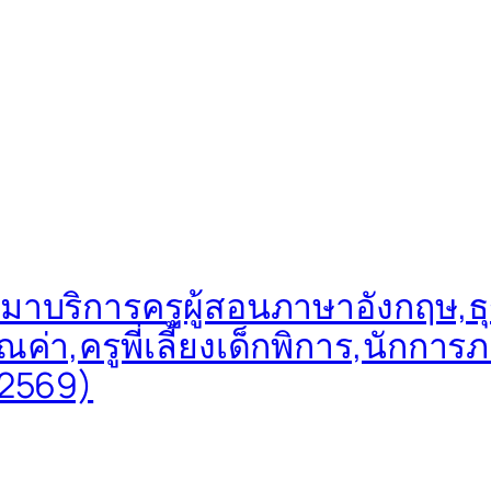
หมาบริการครูผู้สอนภาษาอังกฤษ,ธ
ุณค่า,ครูพี่เลี้ยงเด็กพิการ,นักก
 2569)