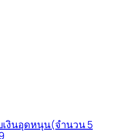
บเงินอุดหนุน(จำนวน 5
9