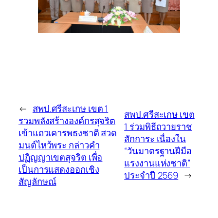
←
สพป.ศรีสะเกษ เขต 1
สพป.ศรีสะเกษ เขต
รวมพลังสร้างองค์กรสุจริต
1 ร่วมพิธีถวายราช
เข้าแถวเคารพธงชาติ สวด
สักการะ เนื่องใน
มนต์ไหว้พระ กล่าวคำ
“วันมาตรฐานฝีมือ
ปฏิญญาเขตสุจริต เพื่อ
แรงงานแห่งชาติ”
เป็นการแสดงออกเชิง
ประจำปี 2569
→
สัญลักษณ์