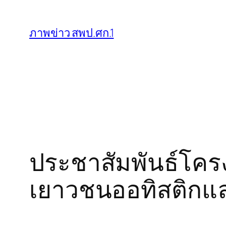
ข้าม
ไป
ภาพข่าว สพป.ศก.1
ยัง
เนื้อหา
ประชาสัมพันธ์โค
เยาวชนออทิสติกแล