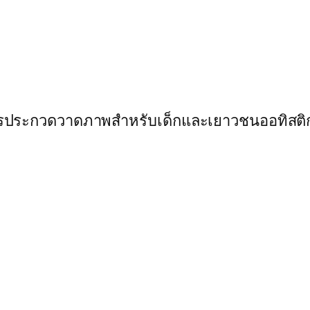
ารประกวดวาดภาพสำหรับเด็กและเยาวชนออทิสติก