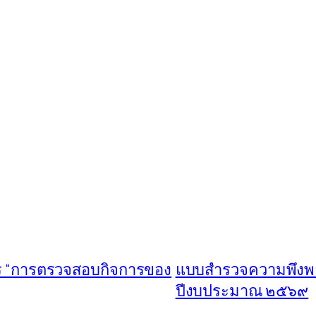
ตร “การตรวจสอบกิจการของ
แบบสำรวจความพึงพอใ
ปีงบประมาณ ๒๕๖๙