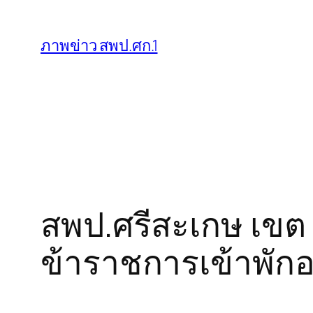
ข้าม
ไป
ภาพข่าว สพป.ศก.1
ยัง
เนื้อหา
สพป.ศรีสะเกษ เข
ข้าราชการเข้าพักอา