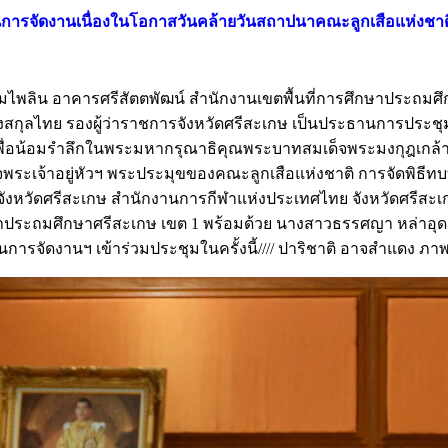
ารจัดงานเนื่องในโอกาสวันคล้ายวันสถาปนาคณะลูกเสือแห่งชาติ
ระชุมไพลิน อาคารศรีสัตตพัฒน์ สำนักงานเขตพื้นที่การศึกษาประถมศึ
องสกุลไทย รองผู้ว่าราชการจังหวัดศรีสะเกษ เป็นประธานการปร
ื่อน้อมรำลึกในพระมหากรุณาธิคุณพระบาทสมเด็จพระมงกุฎเกล้าเจ้า
จพระเจ้าอยู่หัวฯ พระประมุขของคณะลูกเสือแห่งชาติ การจัดพิ
จังหวัดศรีสะเกษ สำนักงานการกีฬาแห่งประเทศไทย จังหวัดศรีสะเกษ
กษาประถมศึกษาศรีสะเกษ เขต 1 พร้อมด้วย นางสาวธรรศญา หล่าอุด
จัดงานฯ เข้าร่วมประชุมในครั้งนี้//// ปาริชาติ อาจสำแดง ภาพ 