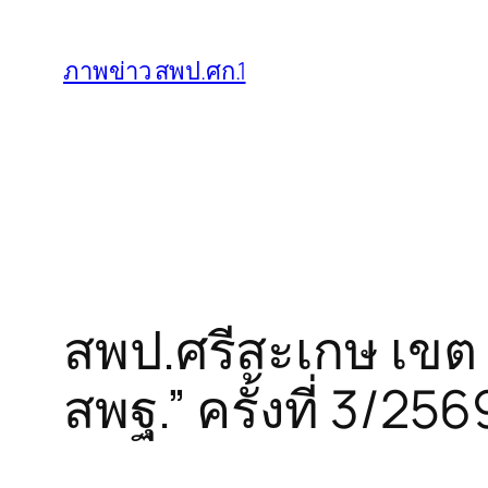
ข้าม
ไป
ภาพข่าว สพป.ศก.1
ยัง
เนื้อหา
สพป.ศรีสะเกษ เขต 
สพฐ.” ครั้งที่ 3/2