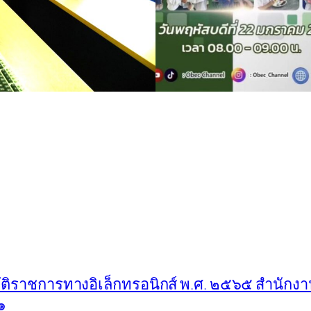
ัติราชการทางอิเล็กทรอนิกส์ พ.ศ. ๒๕๖๕ สำนักง
๑