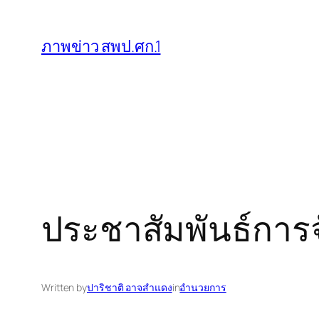
ข้าม
ไป
ภาพข่าว สพป.ศก.1
ยัง
เนื้อหา
ประชาสัมพันธ์การจั
Written by
ปาริชาติ อาจสำแดง
in
อำนวยการ