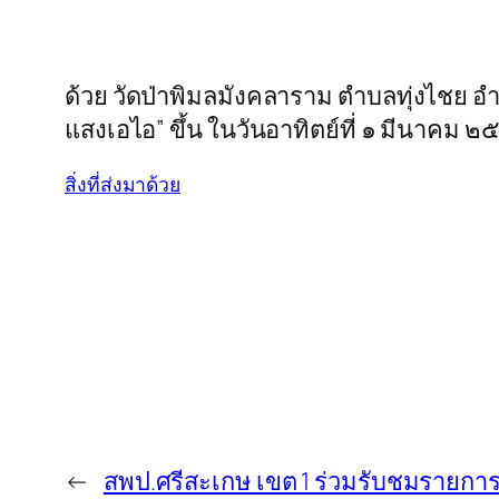
ด้วย วัดป่าพิมลมังคลาราม ตำบลทุ่งไชย อำ
แสงเอไอ” ขึ้น ในวันอาทิตย์ที่ ๑ มีนาคม ๒
สิ่งที่ส่งมาด้วย
←
สพป.ศรีสะเกษ เขต 1 ร่วมรับชมรายการ “พ