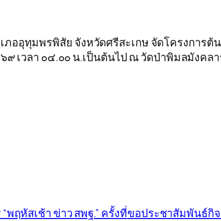
เภออุทุมพรพิสัย จังหวัดศรีสะเกษ จัดโครงการต้น
๕๖๙ เวลา ๐๔.๐๐ น.เป็นต้นไป ณ วัดป่าพิมลมังคลาร
ฤหัสเช้า ข่าว สพฐ.” ครั้งที่
ขอประชาสัมพันธ์กิจก