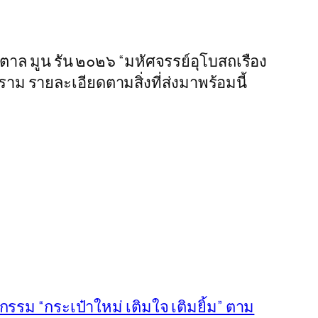
ตาล มูน รัน ๒๐๒๖ “มหัศจรรย์อุโบสถเรือง
าม รายละเอียดตามสิ่งที่ส่งมาพร้อมนี้
รรม “กระเป๋าใหม่ เติมใจ เติมยิ้ม” ตาม