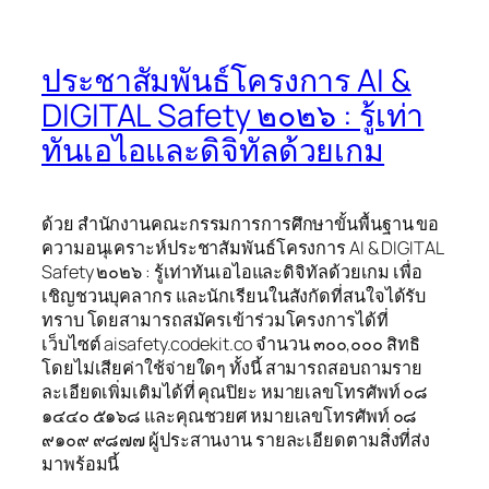
ประชาสัมพันธ์โครงการ AI &
DIGITAL Safety ๒๐๒๖ : รู้เท่า
ทันเอไอและดิจิทัลด้วยเกม
ด้วย สำนักงานคณะกรรมการการศึกษาขั้นพื้นฐาน ขอ
ความอนุเคราะห์ประชาสัมพันธ์โครงการ AI & DIGITAL
Safety ๒๐๒๖ : รู้เท่าทันเอไอและดิจิทัลด้วยเกม เพื่อ
เชิญชวนบุคลากร และนักเรียนในสังกัดที่สนใจได้รับ
ทราบ โดยสามารถสมัครเข้าร่วมโครงการได้ที่
เว็บไซต์ aisafety.codekit.co จำนวน ๓๐๐,๐๐๐ สิทธิ
โดยไม่เสียค่าใช้จ่ายใดๆ ทั้งนี้ สามารถสอบถามราย
ละเอียดเพิ่มเติมได้ที่ คุณปิยะ หมายเลขโทรศัพท์ ๐๘
๑๔๔๐ ๕๑๖๘ และคุณชวยศ หมายเลขโทรศัพท์ ๐๘
๙๑๐๙ ๙๘๗๗ ผู้ประสานงาน รายละเอียดตามสิ่งที่ส่ง
มาพร้อมนี้